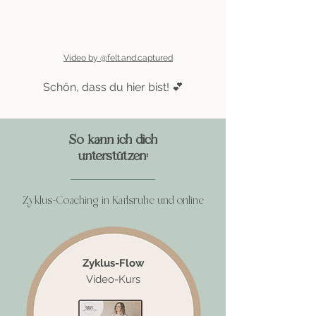
Video by @felt.and.captured
Schön, dass du hier bist! 💕
So kann ich dich
unterstützen:
Zyklus-Coaching in Karlsruhe und online
Zyklus-Flow
Video-Kurs