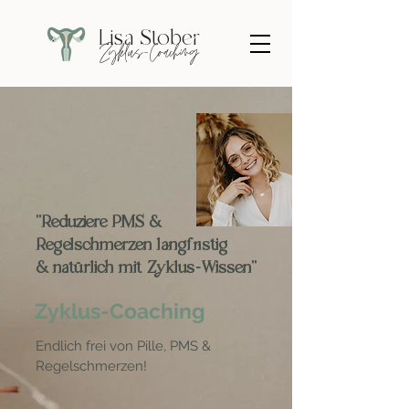
Lisa Stober
Zyklus-Coaching
"Reduziere PMS &
Regelschmerzen langfristig
& natürlich mit Zyklus-Wissen"
Zyklus-Coaching
Endlich frei von Pille, PMS &
Regelschmerzen!