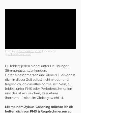
Foto by
@formenko_ph.de
| Video by
@
felt.and.captured
Du leidest jeden Monat unter Heißhunger,
Stimmungsschwankungen,
Unterleibsschmerzen und Akne? Du erkennst
dich in dieser Zeit selbst nicht wieder und
fragst dich, ob das alles normal ist? Nein, du
leidest unter PMS oder Periodenschmerzen
und das ist ein Zeichen, dass etwas
(hormonell) nicht im Gleichgewicht ist.
Mit meinem Zyklus-Coaching möchte ich dir
helfen dich von PMS & Regelschmerzen zu