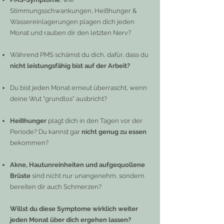
Stimmungsschwankungen, Heißhunger &
Wassereinlagerungen plagen dich jeden
Monat und rauben dir den letzten Nerv?
Während PMS schämst du dich, dafür, dass du
nicht leistungsfähig bist auf der Arbeit?
Du bist jeden Monat erneut überrascht, wenn
deine Wut "grundlos" ausbricht?
Heißhunger
plagt dich in den Tagen vor der
Periode? Du kannst gar
nicht genug zu essen
bekommen?
​Akne, Hautunreinheiten und aufgequollene
Brüste
sind nicht nur unangenehm, sondern
bereiten dir auch Schmerzen?
Willst du diese Symptome wirklich weiter
jeden Monat über dich ergehen lassen?