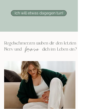
Ich will etwas dagegen tun!
Regelschmerzen rauben dir den letzten
Nerv und dich im Leben ein?
bremsen
formenko_ph.de
Bild: