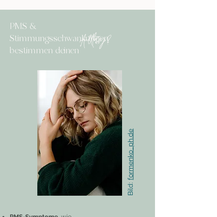
PMS &
Stimmungsschwankungen
Alltag?
bestimmen deinen
formenko_ph.de
Bild:
PMS-Symptome
, wie