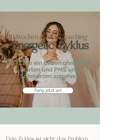
10 Wochen Zyklus-Coaching
Energetic-Zyklus
JETZT in ein Leben ohne Pille
starten und PMS und
Schmerzen angehen!
Fang jetzt an!
Dein Zyklus ist nicht das Problem...