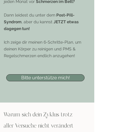
jeden Monat vor
Schmerzen im Bett?
Dann leidest du unter dem
Post-Pill-
Syndrom
, aber du kannst
JETZT etwas
dagegen tun!
Ich zeige dir meinen 6-Schritte-Plan, um
deinen Körper zu reinigen und PMS &
Regelschmerzen endlich anzugehen!
Bitte unterstütze mich!
Warum sich dein Zyklus trotz
aller Versuche nicht verändert