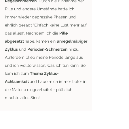
Regelschmerzen.
Durch die Einnahme der
Pille und andere Umstände hatte ich
immer wieder depressive Phasen und
ehrlich gesagt "Einfach keine Lust mehr auf
das alles!". Nachdem ich die
Pille
abgesetzt
habe, kamen ein
unregelmäßiger
Zyklus
und
Perioden-Schmerzen
hinzu.
Außerdem blieb meine Periode lange aus
und ich wollte wissen, was ich tun kann. So
kam ich zum
Thema Zyklus-
Achtsamkeit
und habe mich immer tiefer in
die Materie eingearbeitet - plötzlich
machte alles Sinn!
Früher habe ich mich oft gefragt, weshalb
ich PMS habe. Lange habe ich die
Muster