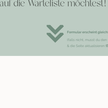
auf die Warteliste möchtest!
Formular erscheint gleich
(falls nicht, musst du de
& die Seite aktualisieren 